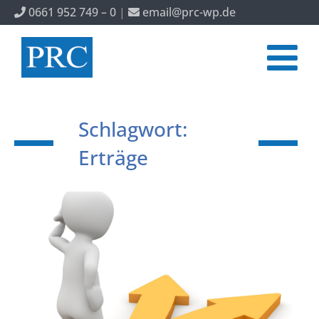
0661 952 749 – 0
|
email@prc-wp.de
Schlagwort:
Erträge