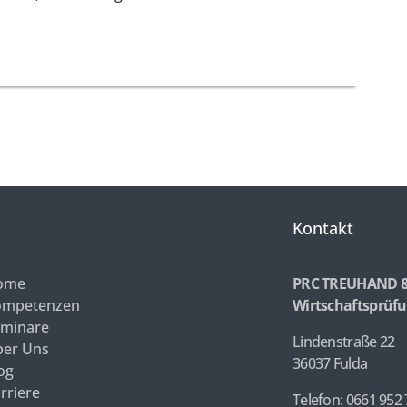
Kontakt
ome
PRC TREUHAND 
ompetenzen
Wirtschaftsprüfu
minare
Lindenstraße 22
er Uns
36037 Fulda
og
rriere
Telefon: 0661 952 