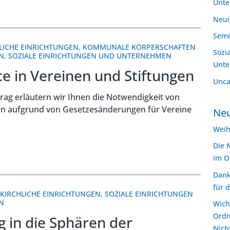
Unt
Neui
Semi
LICHE EINRICHTUNGEN
,
KOMMUNALE KÖRPERSCHAFTEN
Sozi
N
,
SOZIALE EINRICHTUNGEN UND UNTERNEHMEN
Unt
e in Vereinen und Stiftungen
Unca
rag erläutern wir Ihnen die Notwendigkeit von
n aufgrund von Gesetzesänderungen für Vereine
Neu
Weih
Die 
im O
Dank
für 
KIRCHLICHE EINRICHTUNGEN
,
SOZIALE EINRICHTUNGEN
N
Wich
Ordn
 in die Sphären der
Nich