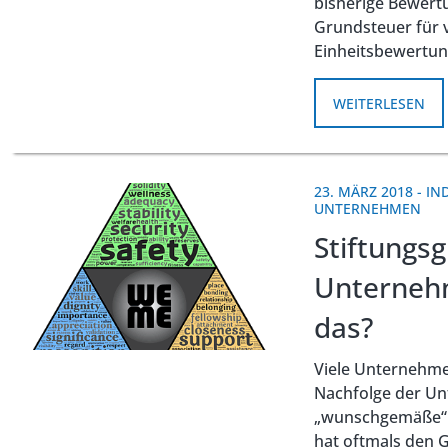
bisherige Bewert
Grundsteuer für v
Einheitsbewertu
WEITERLESEN
23. MÄRZ 2018
-
IN
UNTERNEHMEN
Stiftungs
Unternehm
das?
Viele Unternehme
Nachfolge der Un
„wunschgemäße“ k
hat oftmals den G