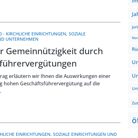
Im
Ja
jur
0
-
KIRCHLICHE EINRICHTUNGEN
,
SOZIALE
Non
UND UNTERNEHMEN
er Gemeinnützigkeit durch
Rü
führervergütungen
Um
Um
rag erläutern wir Ihnen die Auswirkungen einer
g hohen Geschäftsführervergütung auf die
Un
.
Zu
ö
CHLICHE EINRICHTUNGEN
,
SOZIALE EINRICHTUNGEN UND