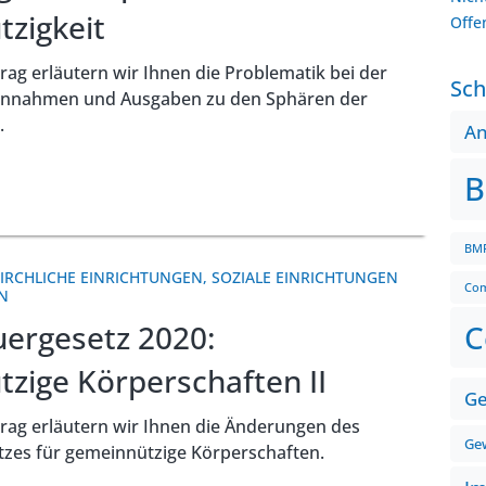
zigkeit
Offe
rag erläutern wir Ihnen die Problematik bei der
Sch
innahmen und Ausgaben zu den Sphären der
.
A
B
BMF
IRCHLICHE EINRICHTUNGEN
,
SOZIALE EINRICHTUNGEN
Com
N
uergesetz 2020:
C
zige Körperschaften II
Ge
trag erläutern wir Ihnen die Änderungen des
Gew
tzes für gemeinnützige Körperschaften.