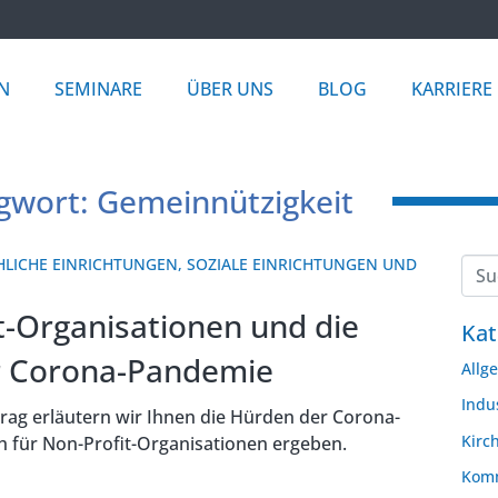
N
SEMINARE
ÜBER UNS
BLOG
KARRIERE
gwort: Gemeinnützigkeit
HLICHE EINRICHTUNGEN
,
SOZIALE EINRICHTUNGEN UND
t-Organisationen und die
Kat
r Corona-Pandemie
Allg
Indu
rag erläutern wir Ihnen die Hürden der Corona-
Kirc
h für Non-Profit-Organisationen ergeben.
Komm