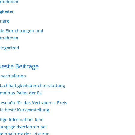
ernehmen
gkeiten
nare
ale Einrichtungen und
ernehmen
tegorized
este Beiträge
nachtsferien
Nachhaltigkeitsberichterstattung
mnibus Paket der EU
eschön für das Vertrauen – Preis
die beste Kurzvorstellung
tige Information: kein
ungsgeldverfahren bei
teinhaltung der Frist zur