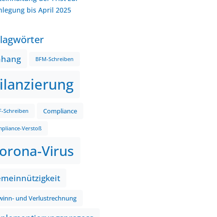
nlegung bis April 2025
lagwörter
nhang
BFM-Schreiben
ilanzierung
Compliance
-Schreiben
pliance-Verstoß
orona-Virus
meinnützigkeit
inn- und Verlustrechnung