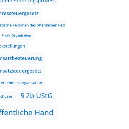
plementierungsprozess
hressteuergesetz
istische Personen des öffentlichen Rechts
-Profit-Organisation
ckstellungen
satzbesteuerung
satzsteuergesetz
ternehmensorganisation
§ 2b UStG
schüsse
ffentliche Hand