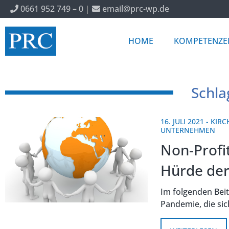
0661 952 749 – 0
|
email@prc-wp.de
HOME
KOMPETENZE
Schla
16. JULI 2021
-
KIRC
UNTERNEHMEN
Non-Profi
Hürde de
Im folgenden Beit
Pandemie, die sic