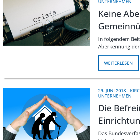
UNTERNEHMEN
Keine Abe
Gemeinnüt
In folgendem Beit
Aberkennung der 
WEITERLESEN
29. JUNI 2018
-
KIR
UNTERNEHMEN
Die Befre
Einrichtu
Das Bundesverfass