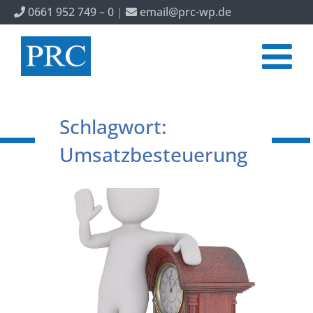
0661 952 749 – 0
|
email@prc-wp.de
Schlagwort:
Umsatzbesteuerung