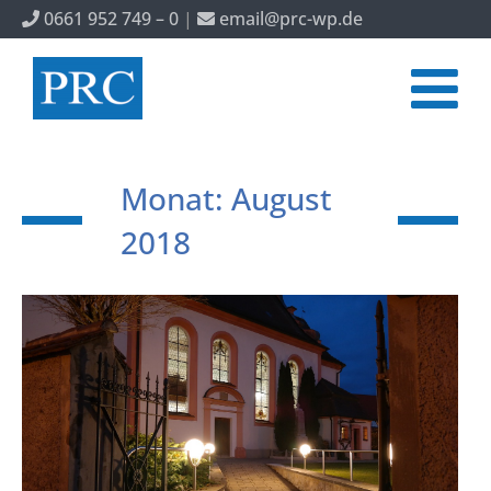
0661 952 749 – 0
|
email@prc-wp.de
Monat: August
2018