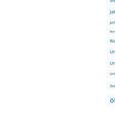
Im
Ja
jur
Non
Rü
Um
Um
Un
Zu
ö