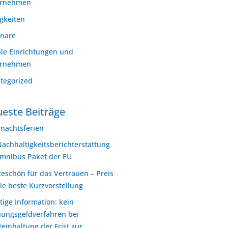
ernehmen
gkeiten
nare
ale Einrichtungen und
ernehmen
tegorized
este Beiträge
nachtsferien
Nachhaltigkeitsberichterstattung
mnibus Paket der EU
eschön für das Vertrauen – Preis
die beste Kurzvorstellung
tige Information: kein
ungsgeldverfahren bei
teinhaltung der Frist zur