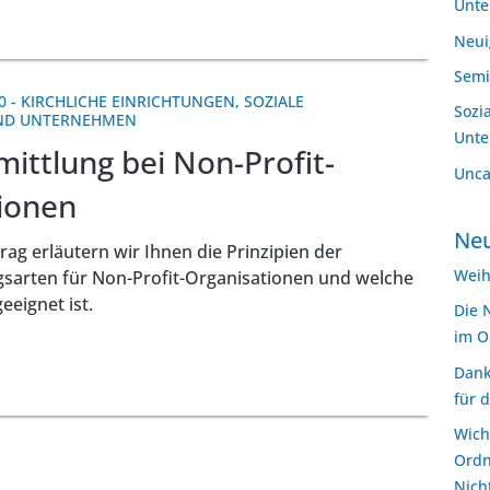
Unt
Neui
Semi
0
-
KIRCHLICHE EINRICHTUNGEN
,
SOZIALE
Sozi
UND UNTERNEHMEN
Unt
ittlung bei Non-Profit-
Unca
ionen
Neu
rag erläutern wir Ihnen die Prinzipien der
Weih
sarten für Non-Profit-Organisationen und welche
eignet ist.
Die 
im O
Dank
für 
Wich
Ordn
Nich