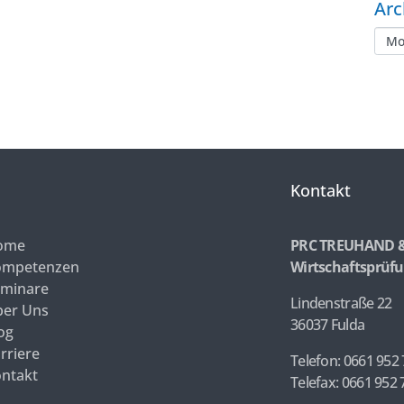
Arc
Kontakt
ome
PRC TREUHAND 
ompetenzen
Wirtschaftsprüfu
minare
Lindenstraße 22
er Uns
36037 Fulda
og
rriere
Telefon: 0661 952 
ntakt
Telefax: 0661 952 