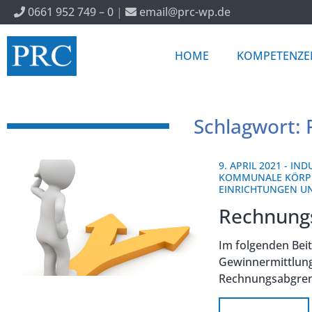
0661 952 749 – 0
|
email@prc-wp.de
HOME
KOMPETENZE
Schlagwort: 
9. APRIL 2021
-
IND
KOMMUNALE KÖRP
EINRICHTUNGEN 
Rechnung
Im folgenden Beit
Gewinnermittlung
Rechnungsabgren