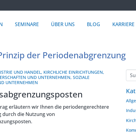
N
SEMINARE
ÜBER UNS
BLOG
KARRIERE
Prinzip der Periodenabgrenzung
USTRIE UND HANDEL
,
KIRCHLICHE EINRICHTUNGEN
,
ERSCHAFTEN UND UNTERNEHMEN
,
SOZIALE
UND UNTERNEHMEN
Kat
sabgrenzungsposten
Allg
rag erläutern wir Ihnen die periodengerechtere
Indu
 durch die Nutzung von
Kirc
zungsposten.
Komm