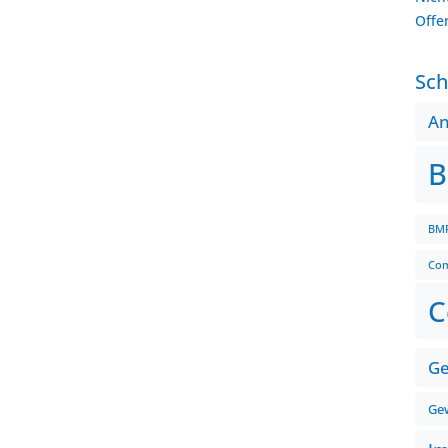
Offe
Sch
A
B
BMF
Com
C
Ge
Gew