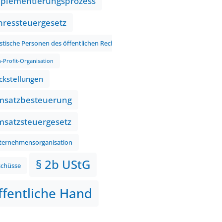
plementierungsprozess
hressteuergesetz
istische Personen des öffentlichen Rechts
-Profit-Organisation
ckstellungen
satzbesteuerung
satzsteuergesetz
ternehmensorganisation
§ 2b UStG
schüsse
ffentliche Hand