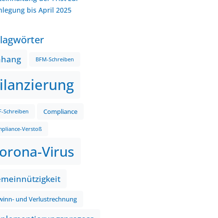
nlegung bis April 2025
lagwörter
nhang
BFM-Schreiben
ilanzierung
Compliance
-Schreiben
pliance-Verstoß
orona-Virus
meinnützigkeit
inn- und Verlustrechnung