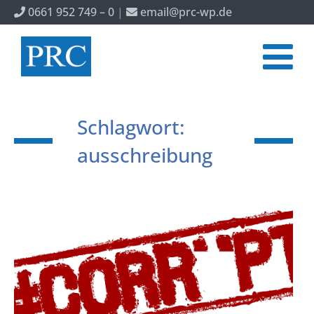
0661 952 749 – 0
|
email@prc-wp.de
Schlagwort:
ausschreibung