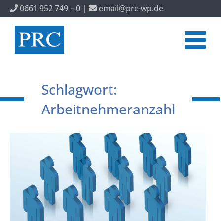
0661 952 749 – 0
|
email@prc-wp.de
Schlagwort:
Arbeitnehmeranzahl