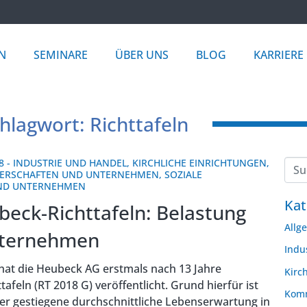
N
SEMINARE
ÜBER UNS
BLOG
KARRIERE
hlagwort: Richttafeln
8
-
INDUSTRIE UND HANDEL
,
KIRCHLICHE EINRICHTUNGEN
,
ERSCHAFTEN UND UNTERNEHMEN
,
SOZIALE
UND UNTERNEHMEN
Kat
eck-Richttafeln: Belastung
Allg
nternehmen
Indu
 hat die Heubeck AG erstmals nach 13 Jahre
Kirc
ttafeln (RT 2018 G) veröffentlicht. Grund hierfür ist
Komm
ter gestiegene durchschnittliche Lebenserwartung in