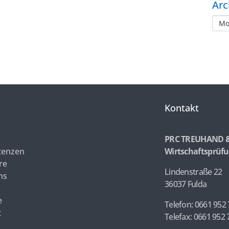
Arc
Kontakt
PRC TREUHAND 
enzen
Wirtschaftsprüfu
re
Lindenstraße 22
ns
36037 Fulda
e
Telefon: 0661 952 
t
Telefax: 0661 952 