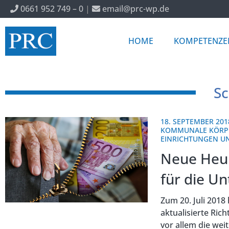
0661 952 749 – 0
|
email@prc-wp.de
HOME
KOMPETENZE
Sc
18. SEPTEMBER 201
KOMMUNALE KÖRP
EINRICHTUNGEN 
Neue Heub
für die U
Zum 20. Juli 2018
aktualisierte Rich
vor allem die wei