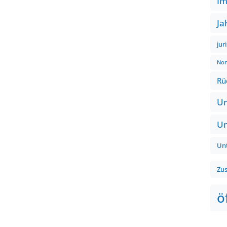
Im
Ja
jur
Non
Rü
Um
Um
Un
Zu
ö