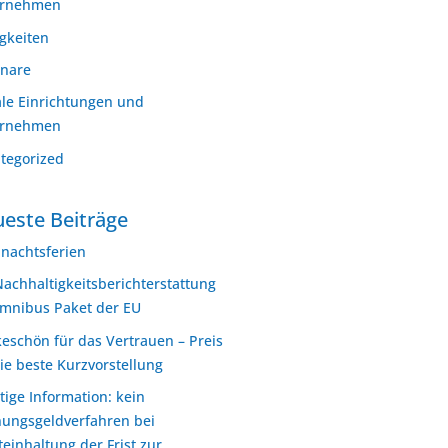
ernehmen
gkeiten
nare
ale Einrichtungen und
ernehmen
tegorized
este Beiträge
nachtsferien
Nachhaltigkeitsberichterstattung
mnibus Paket der EU
eschön für das Vertrauen – Preis
die beste Kurzvorstellung
tige Information: kein
ungsgeldverfahren bei
teinhaltung der Frist zur