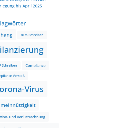
nlegung bis April 2025
lagwörter
nhang
BFM-Schreiben
ilanzierung
Compliance
-Schreiben
pliance-Verstoß
orona-Virus
meinnützigkeit
inn- und Verlustrechnung