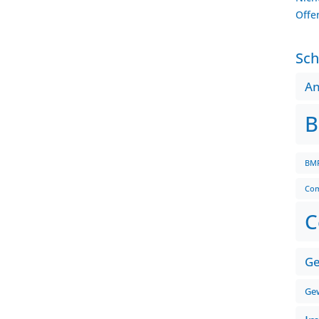
Offe
Sch
A
B
BMF
Com
C
Ge
Gew