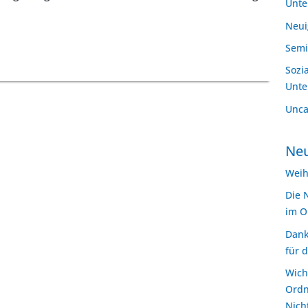
Unt
Neui
Semi
Sozi
Unt
Unca
Neu
Weih
Die 
im O
Dank
für 
Wich
Ordn
Nich