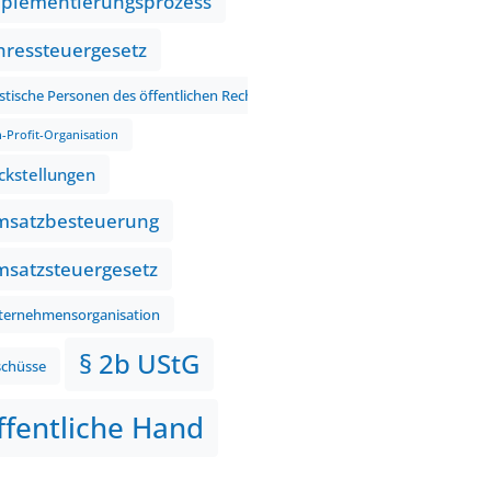
plementierungsprozess
hressteuergesetz
istische Personen des öffentlichen Rechts
-Profit-Organisation
ckstellungen
satzbesteuerung
satzsteuergesetz
ternehmensorganisation
§ 2b UStG
schüsse
ffentliche Hand