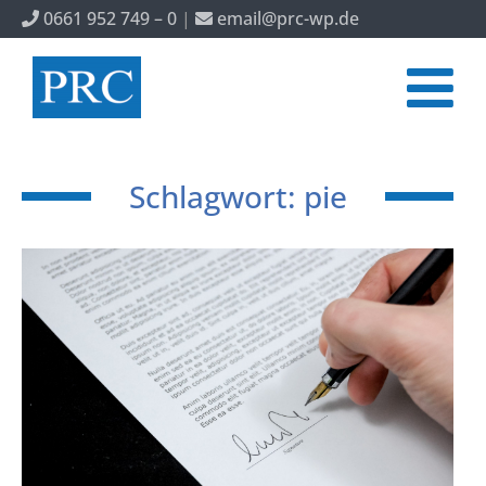
0661 952 749 – 0
|
email@prc-wp.de
Schlagwort: pie