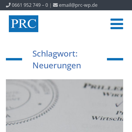
0661 952 749 – 0
|
email@prc-wp.de
Schlagwort:
Neuerungen