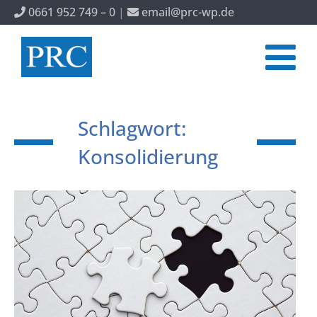
0661 952 749 – 0
|
email@prc-wp.de
Schlagwort:
Konsolidierung