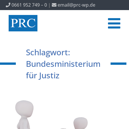
0661 952 749 – 0
|
email@prc-wp.de
Schlagwort:
Bundesministerium
für Justiz