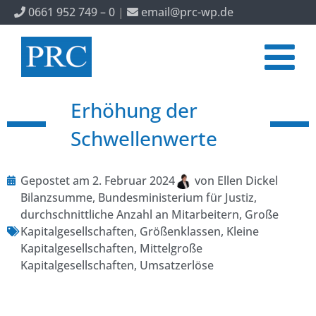
0661 952 749 – 0
|
email@prc-wp.de
Erhöhung der
Schwellenwerte
Gepostet am
2. Februar 2024
von
Ellen Dickel
Bilanzsumme
,
Bundesministerium für Justiz
,
durchschnittliche Anzahl an Mitarbeitern
,
Große
Kapitalgesellschaften
,
Größenklassen
,
Kleine
Kapitalgesellschaften
,
Mittelgroße
Kapitalgesellschaften
,
Umsatzerlöse