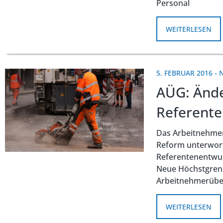
Personal
WEITERLESEN
5. FEBRUAR 2016
-
AÜG: Ände
Referent
Das Arbeitnehmer
Reform unterwor
Referentenentwurf
Neue Höchstgrenz
Arbeitnehmerübe
WEITERLESEN