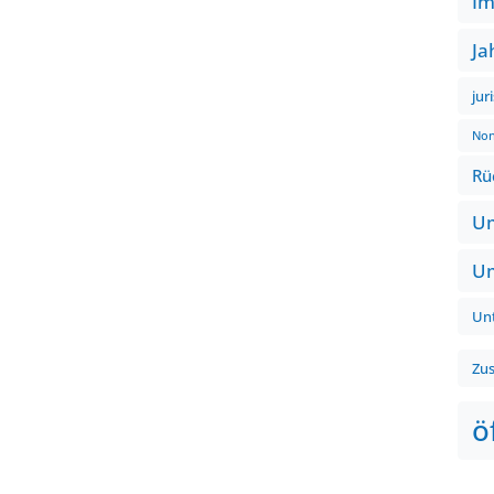
Im
Ja
jur
Non
Rü
Um
Um
Un
Zu
ö