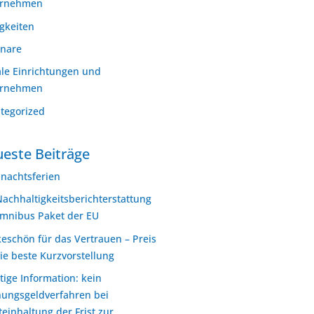
ernehmen
gkeiten
nare
ale Einrichtungen und
ernehmen
tegorized
este Beiträge
nachtsferien
Nachhaltigkeitsberichterstattung
mnibus Paket der EU
eschön für das Vertrauen – Preis
die beste Kurzvorstellung
tige Information: kein
ungsgeldverfahren bei
teinhaltung der Frist zur