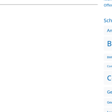
Offe
Sch
A
B
BMF
Com
C
Ge
Gew