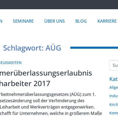
N
SEMINARE
ÜBER UNS
BLOG
KARRIERE
Schlagwort: AÜG
EUIGKEITEN
merüberlassungserlaubnis
Kat
iharbeiter 2017
Allg
rbeitnehmerüberlassungsgesetzes (AÜG) zum 1.
Indu
esetzesänderung soll der Verhinderung des
Kirc
Leiharbeit und Werkverträgen entgegenwirken.
chafft für Unternehmen, welche in größerem Maße
Komm