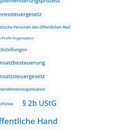
plementierungsprozess
hressteuergesetz
istische Personen des öffentlichen Rechts
-Profit-Organisation
ckstellungen
satzbesteuerung
satzsteuergesetz
ternehmensorganisation
§ 2b UStG
schüsse
ffentliche Hand