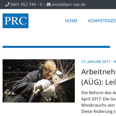
0661 952 749 – 0
|
email@prc-wp.de
HOME
KOMPETENZE
13. JANUAR 2017
-
N
Arbeitneh
(AÜG): Le
Die Reform des A
April 2017: Die G
Missbrauchs von 
Diese Änderung s