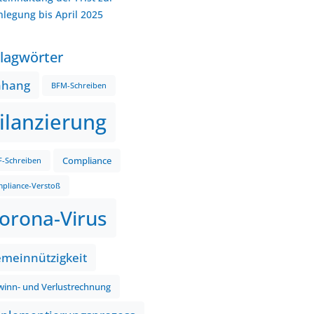
nlegung bis April 2025
lagwörter
nhang
BFM-Schreiben
ilanzierung
Compliance
-Schreiben
pliance-Verstoß
orona-Virus
meinnützigkeit
inn- und Verlustrechnung