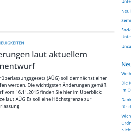
Unt
Neui
Semi
Sozi
Unt
NEUIGKEITEN
Unca
rungen laut aktuellem
Neu
enentwurf
Weih
überlassungsgesetz (AÜG) soll demnächst einer
Die 
fen werden. Die wichtigsten Änderungen gemäß
im O
 vom 16.11.2015 finden Sie hier im Überblick:
e laut AÜG Es soll eine Höchstgrenze zur
Dank
rlassung
für 
Wich
Ordn
Nich