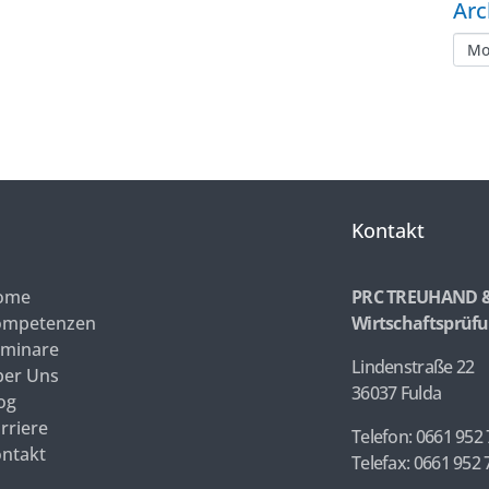
Arc
Kontakt
ome
PRC TREUHAND 
ompetenzen
Wirtschaftsprüfu
minare
Lindenstraße 22
er Uns
36037 Fulda
og
rriere
Telefon: 0661 952 
ntakt
Telefax: 0661 952 