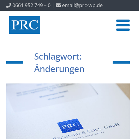
0661 952 749 – 0
|
email@prc-wp.de
Schlagwort:
Änderungen