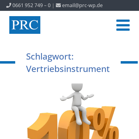
0661 952 749 – 0
|
email@prc-wp.de
Schlagwort:
Vertriebsinstrument