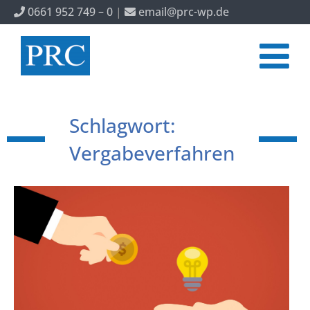
0661 952 749 – 0
|
email@prc-wp.de
Schlagwort:
Vergabeverfahren