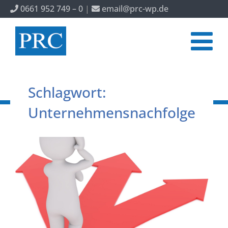
0661 952 749 – 0
|
email@prc-wp.de
Schlagwort:
Unternehmensnachfolge