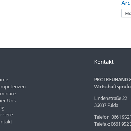
Arc
Kontakt
ome
PRC TREUHAND 
ompetenzen
Wirtschaftsprüfu
minare
Lindenstraße 22
er Uns
36037 Fulda
og
rriere
Telefon: 0661 952 
ntakt
Telefax: 0661 952 