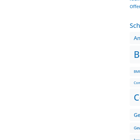
Offe
Sch
A
B
BMF
Com
C
Ge
Gew