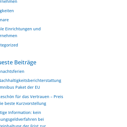
ernehmen
gkeiten
nare
ale Einrichtungen und
ernehmen
tegorized
este Beiträge
nachtsferien
Nachhaltigkeitsberichterstattung
mnibus Paket der EU
eschön für das Vertrauen – Preis
die beste Kurzvorstellung
tige Information: kein
ungsgeldverfahren bei
teinhaltung der Frist zur