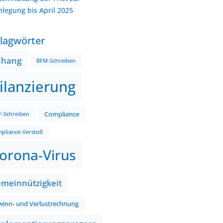
nlegung bis April 2025
lagwörter
nhang
BFM-Schreiben
ilanzierung
Compliance
-Schreiben
pliance-Verstoß
orona-Virus
meinnützigkeit
inn- und Verlustrechnung