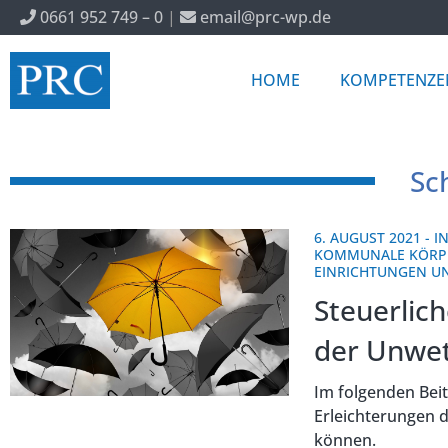
0661 952 749 – 0
|
email@prc-wp.de
HOME
KOMPETENZE
Sc
6. AUGUST 2021
-
I
KOMMUNALE KÖRP
EINRICHTUNGEN 
Steuerlich
der Unwet
Im folgenden Beit
Erleichterungen 
können.