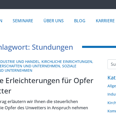
N
SEMINARE
ÜBER UNS
BLOG
KARRIERE
hlagwort: Stundungen
NDUSTRIE UND HANDEL
,
KIRCHLICHE EINRICHTUNGEN
,
ERSCHAFTEN UND UNTERNEHMEN
,
SOZIALE
UND UNTERNEHMEN
Kat
e Erleichterungen für Opfer
Allg
ter
Indu
rag erläutern wir Ihnen die steuerlichen
Kirc
die Opfer des Unwetters in Anspruch nehmen
Komm