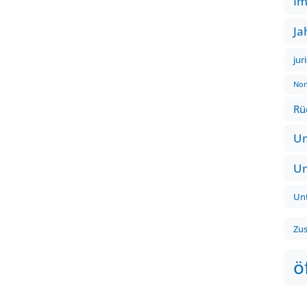
Im
Ja
jur
Non
Rü
Um
Um
Un
Zu
ö