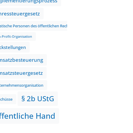
plementierungsprozess
hressteuergesetz
istische Personen des öffentlichen Rechts
-Profit-Organisation
ckstellungen
satzbesteuerung
satzsteuergesetz
ternehmensorganisation
§ 2b UStG
schüsse
ffentliche Hand