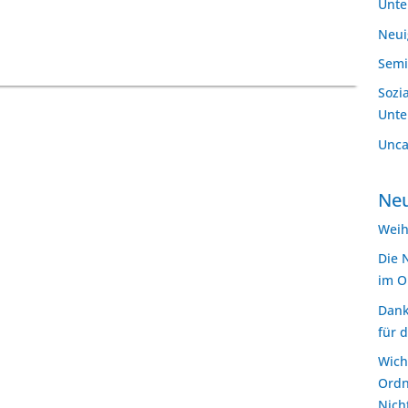
Unt
Neui
Semi
Sozi
Unt
Unca
Neu
Weih
Die 
im O
Dank
für 
Wich
Ordn
Nich