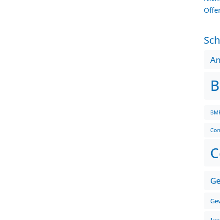
Offe
Sch
A
B
BMF
Com
C
Ge
Gew