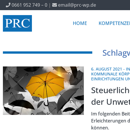
0661 952 749 – 0
|
email@prc-wp.de
HOME
KOMPETENZE
Schlag
6. AUGUST 2021
-
I
KOMMUNALE KÖRP
EINRICHTUNGEN 
Steuerlich
der Unwet
Im folgenden Beit
Erleichterungen 
können.