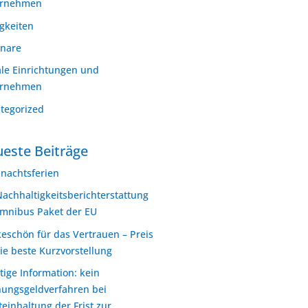
ernehmen
gkeiten
nare
ale Einrichtungen und
ernehmen
tegorized
este Beiträge
nachtsferien
Nachhaltigkeitsberichterstattung
mnibus Paket der EU
eschön für das Vertrauen – Preis
die beste Kurzvorstellung
tige Information: kein
ungsgeldverfahren bei
teinhaltung der Frist zur