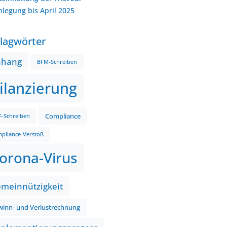
nlegung bis April 2025
lagwörter
nhang
BFM-Schreiben
ilanzierung
Compliance
-Schreiben
pliance-Verstoß
orona-Virus
meinnützigkeit
inn- und Verlustrechnung