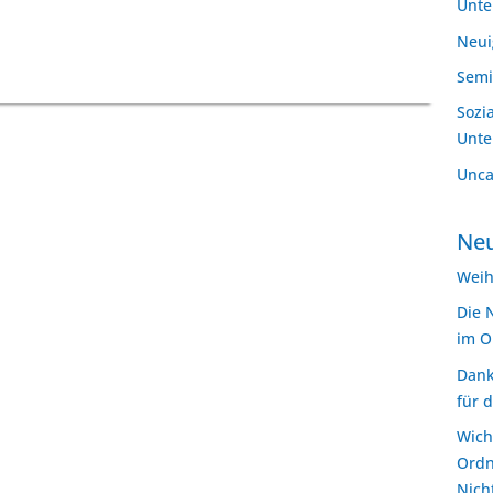
Unt
Neui
Semi
Sozi
Unt
Unca
Neu
Weih
Die 
im O
Dank
für 
Wich
Ordn
Nich