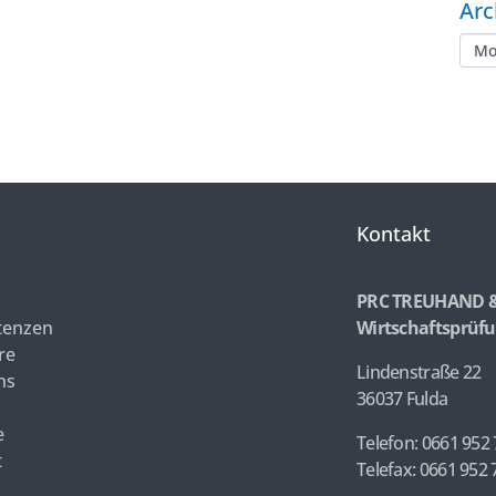
Arc
Kontakt
PRC TREUHAND 
enzen
Wirtschaftsprüfu
re
Lindenstraße 22
ns
36037 Fulda
e
Telefon: 0661 952 
t
Telefax: 0661 952 