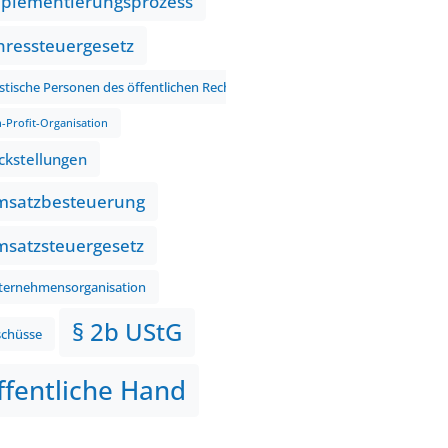
plementierungsprozess
hressteuergesetz
istische Personen des öffentlichen Rechts
-Profit-Organisation
ckstellungen
satzbesteuerung
satzsteuergesetz
ternehmensorganisation
§ 2b UStG
schüsse
ffentliche Hand