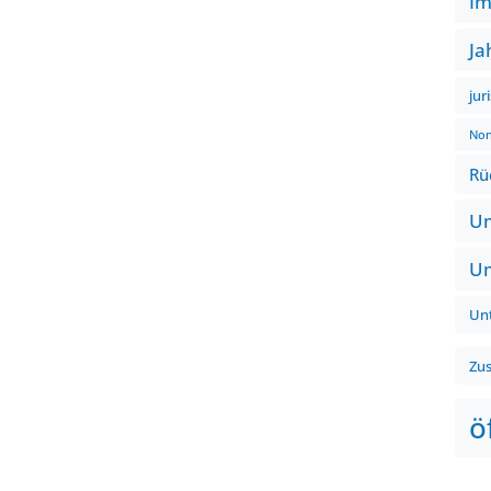
Im
Ja
jur
Non
Rü
Um
Um
Un
Zu
ö