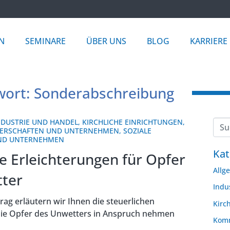
N
SEMINARE
ÜBER UNS
BLOG
KARRIERE
wort: Sonderabschreibung
NDUSTRIE UND HANDEL
,
KIRCHLICHE EINRICHTUNGEN
,
ERSCHAFTEN UND UNTERNEHMEN
,
SOZIALE
UND UNTERNEHMEN
Kat
e Erleichterungen für Opfer
Allg
ter
Indu
rag erläutern wir Ihnen die steuerlichen
Kirc
die Opfer des Unwetters in Anspruch nehmen
Komm