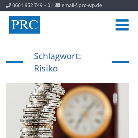
0661 952 749 – 0
|
email@prc-wp.de
Schlagwort:
Risiko