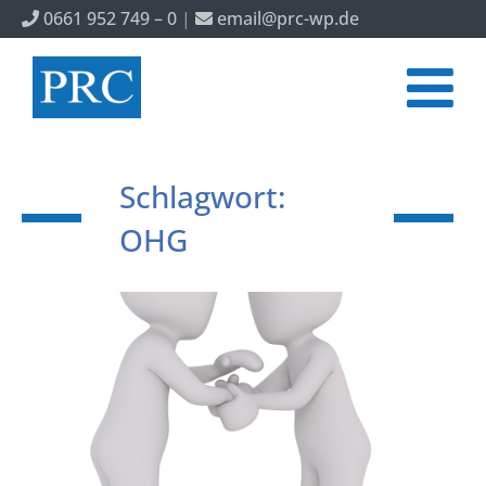
0661 952 749 – 0
|
email@prc-wp.de
Schlagwort:
OHG