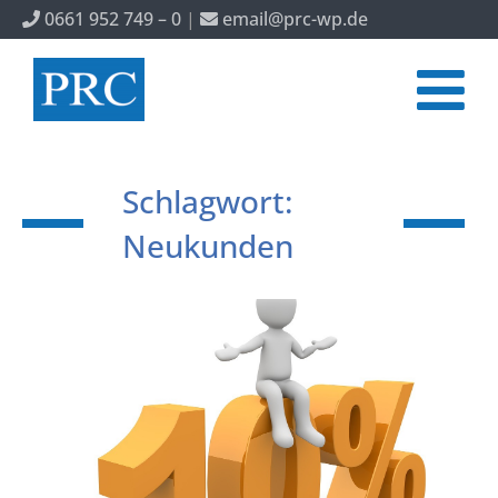
0661 952 749 – 0
|
email@prc-wp.de
Schlagwort:
Neukunden