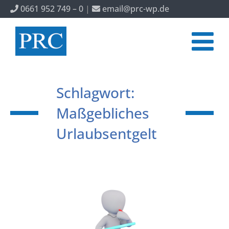
0661 952 749 – 0
|
email@prc-wp.de
Schlagwort:
Maßgebliches
Urlaubsentgelt