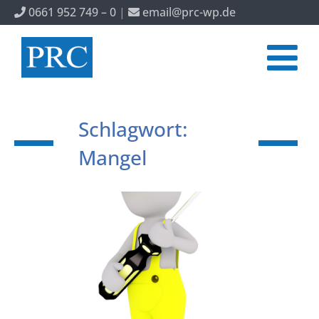
0661 952 749 – 0
|
email@prc-wp.de
Schlagwort:
Mangel