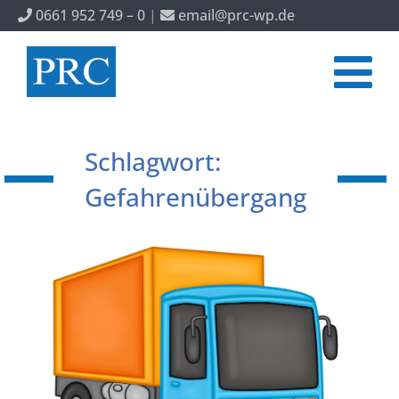
0661 952 749 – 0
|
email@prc-wp.de
Schlagwort:
Gefahrenübergang