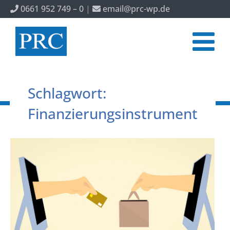
0661 952 749 – 0
|
email@prc-wp.de
Schlagwort:
Finanzierungsinstrument