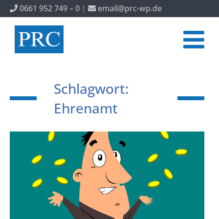
0661 952 749 – 0
|
email@prc-wp.de
Schlagwort:
Ehrenamt