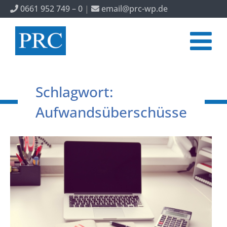
0661 952 749 – 0
|
email@prc-wp.de
Schlagwort:
Aufwandsüberschüsse