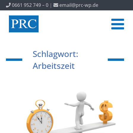
0661 952 749 – 0
|
email@prc-wp.de
Schlagwort:
Arbeitszeit