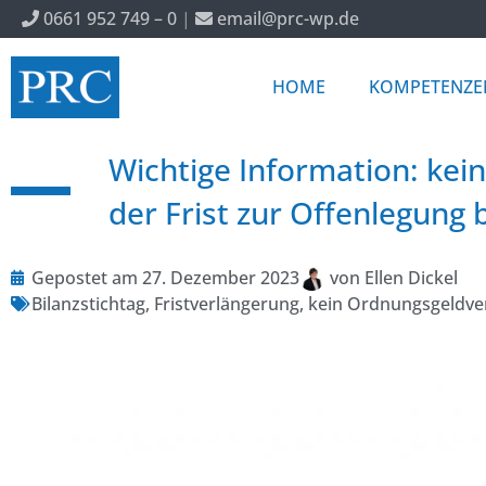
0661 952 749 – 0
|
email@prc-wp.de
HOME
KOMPETENZE
Wichtige Information: kei
der Frist zur Offenlegung b
Gepostet am
27. Dezember 2023
von
Ellen Dickel
Bilanzstichtag
,
Fristverlängerung
,
kein Ordnungsgeldve