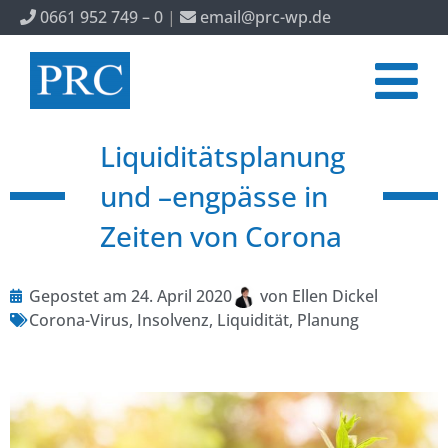
0661 952 749 – 0
|
email@prc-wp.de
Liquiditätsplanung
und –engpässe in
Zeiten von Corona
Gepostet am
24. April 2020
von
Ellen Dickel
Corona-Virus
,
Insolvenz
,
Liquidität
,
Planung