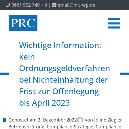
0661 952 749 – 0
|
email@prc-wp.de
Wichtige Information:
kein
Ordnungsgeldverfahren
bei Nichteinhaltung der
Frist zur Offenlegung
bis April 2023
Gepostet am
2. Dezember 2022
von
Joline Ziegler
Betriebsprüfung
,
Compliance-Strategie
,
Compliance-