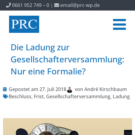
0661 952 749 – 0
|
email@prc-wp.de
Die Ladung zur
Gesellschafterversammlung:
Nur eine Formalie?
Gepostet am
27. Juli 2018
von
André Kirschbaum
Beschluss
,
Frist
,
Gesellschafterversammlung
,
Ladung