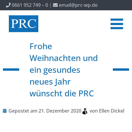
0661 952 749 – 0
|
email@prc-wp.de
Frohe
Weihnachten und
ein gesundes
neues Jahr
wünscht die PRC
Gepostet am
21. Dezember 2020
von
Ellen Dickel