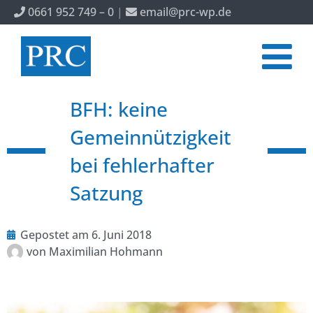
0661 952 749 – 0
|
email@prc-wp.de
BFH: keine
Gemeinnützigkeit
bei fehlerhafter
Satzung
Gepostet am
6. Juni 2018
von
Maximilian Hohmann