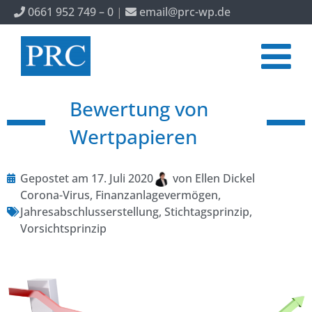
0661 952 749 – 0
|
email@prc-wp.de
Bewertung von
Wertpapieren
Gepostet am
17. Juli 2020
von
Ellen Dickel
Corona-Virus
,
Finanzanlagevermögen
,
Jahresabschlusserstellung
,
Stichtagsprinzip
,
Vorsichtsprinzip