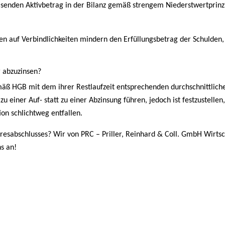
enden Aktivbetrag in der Bilanz gemäß strengem Niederstwertprinzip
sen auf Verbindlichkeiten mindern den Erfüllungsbetrag der Schulden
r abzuzinsen?
emäß HGB mit dem ihrer Restlaufzeit entsprechenden durchschnittlic
u einer Auf- statt zu einer Abzinsung führen, jedoch ist festzustellen
ion schlichtweg entfallen.
esabschlusses? Wir von PRC – Priller, Reinhard & Coll. GmbH Wirtsc
ns an!