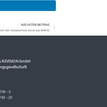
NÄCHSTER BEITRAG
iton der Umsatzerlöse durch das BilRUG
& REVISION GmbH
ngsgesellschaft
749 – 0
749 – 29