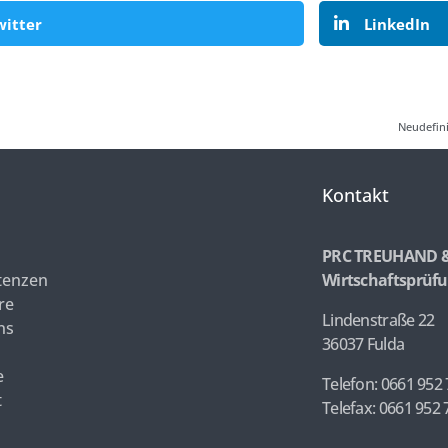
witter
LinkedIn
Neudefin
Kontakt
PRC TREUHAND 
enzen
Wirtschaftsprüfu
re
Lindenstraße 22
ns
36037 Fulda
e
Telefon: 0661 952 
t
Telefax: 0661 952 