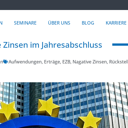
N
SEMINARE
ÜBER UNS
BLOG
KARRIERE
 Zinsen im Jahresabschluss
nn
Aufwendungen
,
Erträge
,
EZB
,
Nagative Zinsen
,
Rückste