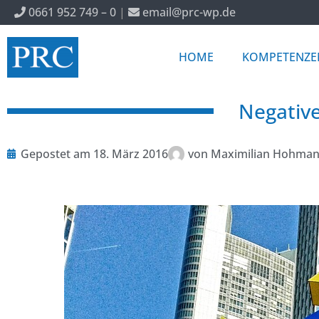
0661 952 749 – 0
|
email@prc-wp.de
HOME
KOMPETENZE
Negative
Gepostet am
18. März 2016
von
Maximilian Hohma