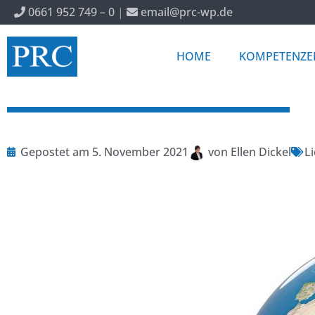
0661 952 749 – 0
|
email@prc-wp.de
HOME
KOMPETENZE
Gepostet am
5. November 2021
von
Ellen Dickel
L